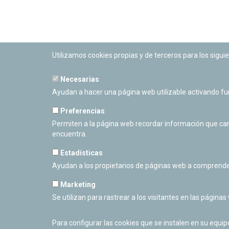
Utilizamos cookies propias y de terceros para los siguie
Necesarias
PLANETARIO DE PAMPLONA
Ayudan a hacer una página web utilizable activando f
Calle Sancho RamÃ­rez, s/n
31008 Pamplona, Navarra
Preferencias
Cerrado Temporalmente
Permiten a la página web recordar información que camb
encuentra.
Estadísticas
Ayudan a los propietarios de páginas web a comprende
Marketing
Se utilizan para rastrear a los visitantes en las páginas
Para configurar las cookies que se instalen en su equi