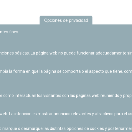
Opciones de privacidad
ntes fines:
unciones básicas. La página web no puede funcionar adecuadamente sin
Las actividades de divulgación y educación científica de Planetario
de Pamplona cuentan con el impulso de la Fundación "la Caixa".
ia la forma en que la página se comporta o el aspecto que tiene, como 
r cómo interactúan los visitantes con las páginas web reuniendo y pr
 web. La intención es mostrar anuncios relevantes y atractivos para el us
po marque o desmarque las distintas opciones de cookies y posteriormen