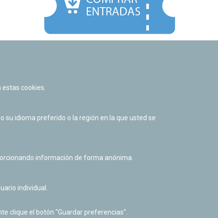
Facebook
Twitter
Youtube
Flickr
Instagr
 estas cookies.
Política de privacidad y Aviso legal
Política de cookies
su idioma preferido o la región en la que usted se
Derecho de acceso a información pública
Accesibilidad
oporcionando información de forma anónima.
uario individual.
te clique el botón "Guardar preferencias".