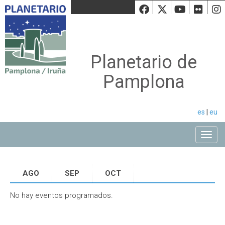
Facebook
Twiiter
Youtu
Fli
Planetario de
Pamplona
es
|
eu
Toggle
AGO
SEP
OCT
No hay eventos programados.