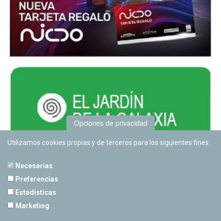
Opciones de privacidad
Utilizamos cookies propias y de terceros para los siguientes fines:
Necesarias
Preferencias
Estadísticas
PLANETARIO DE PAMPLONA
Marketing
Calle Sancho RamÃ­rez, s/n
31008 Pamplona, Navarra