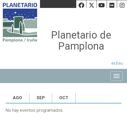
Facebook
Twiiter
Youtu
Fli
Planetario de
Pamplona
es
|
eu
Toggle
AGO
SEP
OCT
No hay eventos programados.