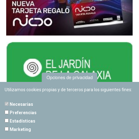
Opciones de privacidad
Utilizamos cookies propias y de terceros para los siguientes fines:
Necesarias
Preferencias
Estadísticas
PLANETARIO DE PAMPLONA
Marketing
Calle Sancho RamÃ­rez, s/n
31008 Pamplona, Navarra