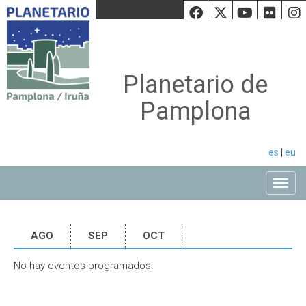
Facebook
Twiiter
Youtu
Fli
Planetario de
Pamplona
es
|
eu
Toggle
AGO
SEP
OCT
No hay eventos programados.