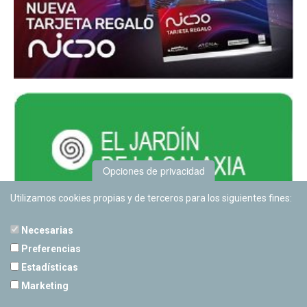
Opciones de privacidad
Utilizamos cookies propias y de terceros para los siguientes fines:
Necesarias
Preferencias
Estadísticas
PLANETARIO DE PAMPLONA
Marketing
Calle Sancho RamÃ­rez, s/n
31008 Pamplona, Navarra