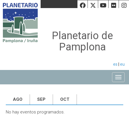
Facebook
Twiiter
Youtu
Fli
Planetario de
Pamplona
es
|
eu
Toggle
AGO
SEP
OCT
No hay eventos programados.