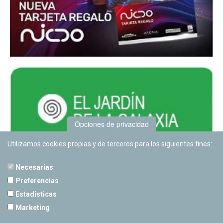
Opciones de privacidad
Utilizamos cookies propias y de terceros para los siguientes fines:
Necesarias
Preferencias
Estadísticas
PLANETARIO DE PAMPLONA
Marketing
Calle Sancho RamÃ­rez, s/n
31008 Pamplona, Navarra