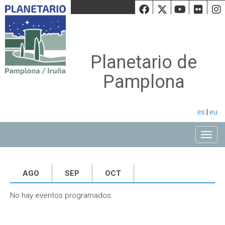
Facebook
Twiiter
Youtu
Fli
Planetario de
Pamplona
es
|
eu
Toggle
AGO
SEP
OCT
No hay eventos programados.