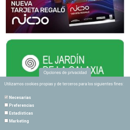
Opciones de privacidad
Utilizamos cookies propias y de terceros para los siguientes fines:
Necesarias
Preferencias
Estadísticas
PLANETARIO DE PAMPLONA
Marketing
Calle Sancho RamÃ­rez, s/n
31008 Pamplona, Navarra