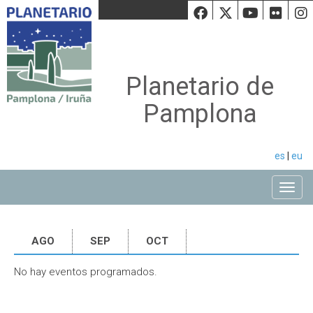
Facebook
Twiiter
Youtu
Fli
Planetario de
Pamplona
es
|
eu
Toggle
AGO
SEP
OCT
No hay eventos programados.