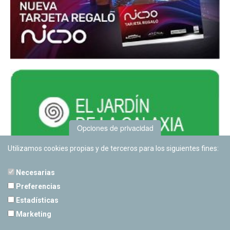
Opciones de privacidad
Utilizamos cookies propias y de terceros para los siguientes fines:
Necesarias
Preferencias
Estadísticas
PLANETARIO DE PAMPLONA
Marketing
Calle Sancho RamÃ­rez, s/n
31008 Pamplona, Navarra