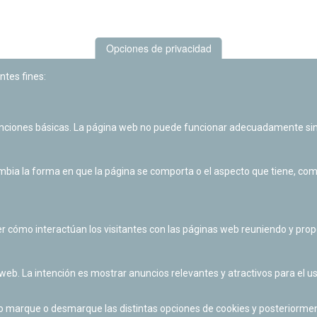
Opciones de privacidad
ntes fines:
unciones básicas. La página web no puede funcionar adecuadamente sin
Las actividades de divulgación y educación científica de Planetario
de Pamplona cuentan con el impulso de la Fundación "la Caixa".
ia la forma en que la página se comporta o el aspecto que tiene, como 
r cómo interactúan los visitantes con las páginas web reuniendo y pr
 web. La intención es mostrar anuncios relevantes y atractivos para el us
po marque o desmarque las distintas opciones de cookies y posteriormen