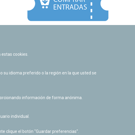
Facebook
Twitter
Youtube
Flickr
Instagr
 estas cookies.
Política de privacidad y Aviso legal
Política de cookies
su idioma preferido o la región en la que usted se
Derecho de acceso a información pública
Accesibilidad
oporcionando información de forma anónima.
uario individual.
te clique el botón "Guardar preferencias".