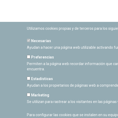
Utilizamos cookies propias y de terceros para los siguie
Necesarias
PLANETARIO DE PAMPLONA
Ayudan a hacer una página web utilizable activando f
Calle Sancho RamÃ­rez, s/n
31008 Pamplona, Navarra
Preferencias
Cerrado Temporalmente
Permiten a la página web recordar información que camb
encuentra.
Estadísticas
Ayudan a los propietarios de páginas web a comprende
Marketing
Se utilizan para rastrear a los visitantes en las páginas
Para configurar las cookies que se instalen en su equi