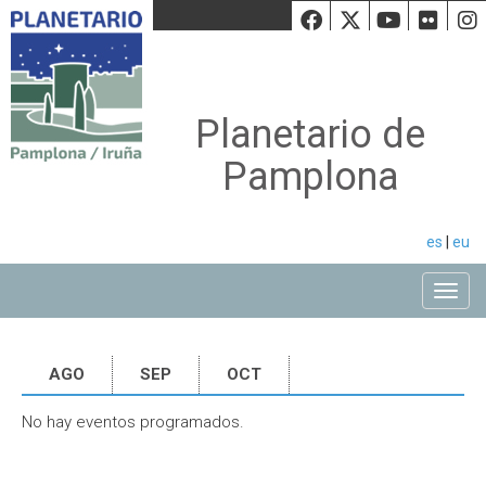
Facebook
Twiiter
Youtu
Fli
Planetario de
Pamplona
es
|
eu
Toggle
AGO
SEP
OCT
No hay eventos programados.