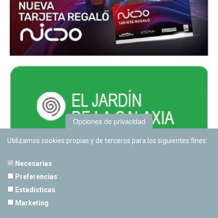
Opciones de privacidad
Utilizamos cookies propias y de terceros para los siguientes fines:
Necesarias
Preferencias
Estadísticas
PLANETARIO DE PAMPLONA
Marketing
Calle Sancho RamÃ­rez, s/n
31008 Pamplona, Navarra