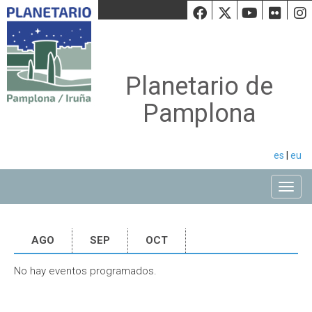
Facebook
Twiiter
Youtu
Fli
Planetario de
Pamplona
es
|
eu
Toggle
AGO
SEP
OCT
No hay eventos programados.