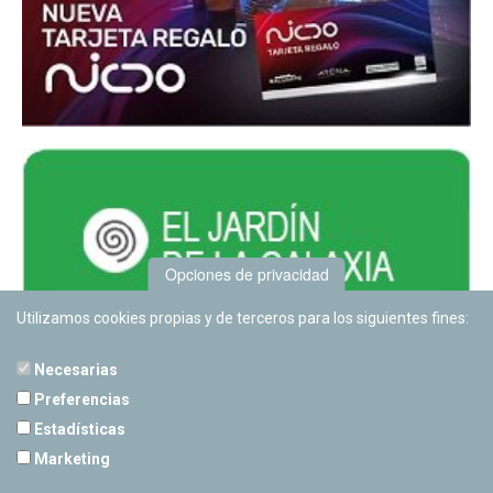
Opciones de privacidad
Utilizamos cookies propias y de terceros para los siguientes fines:
Necesarias
Preferencias
Estadísticas
PLANETARIO DE PAMPLONA
Marketing
Calle Sancho RamÃ­rez, s/n
31008 Pamplona, Navarra