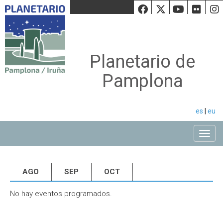
Facebook
Twiiter
Youtu
Fli
Planetario de
Pamplona
es
|
eu
Toggle
AGO
SEP
OCT
No hay eventos programados.