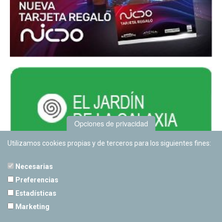
Opciones de privacidad
Utilizamos cookies propias y de terceros para los siguientes fines:
Necesarias
Preferencias
Estadísticas
PLANETARIO DE PAMPLONA
Marketing
Calle Sancho RamÃ­rez, s/n
31008 Pamplona, Navarra