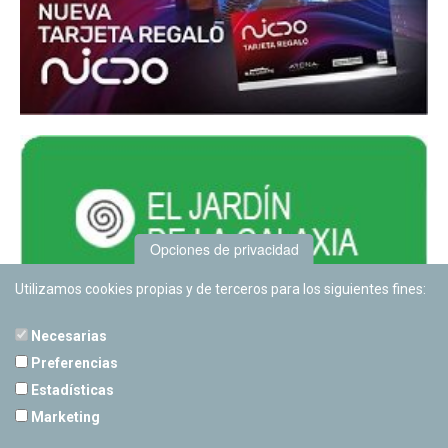
Opciones de privacidad
Utilizamos cookies propias y de terceros para los siguientes fines:
Necesarias
Preferencias
Estadísticas
PLANETARIO DE PAMPLONA
Marketing
Calle Sancho RamÃ­rez, s/n
31008 Pamplona, Navarra