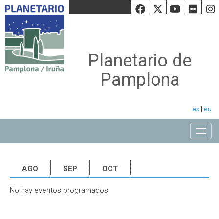
Facebook
Twiiter
Youtu
Fli
Planetario de
Pamplona
es
|
eu
Toggle
AGO
SEP
OCT
No hay eventos programados.