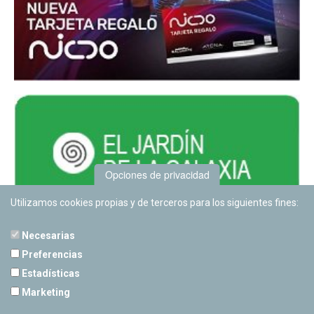
Opciones de privacidad
Utilizamos cookies propias y de terceros para los siguientes fines:
Necesarias
Preferencias
Estadísticas
PLANETARIO DE PAMPLONA
Marketing
Calle Sancho RamÃ­rez, s/n
31008 Pamplona, Navarra