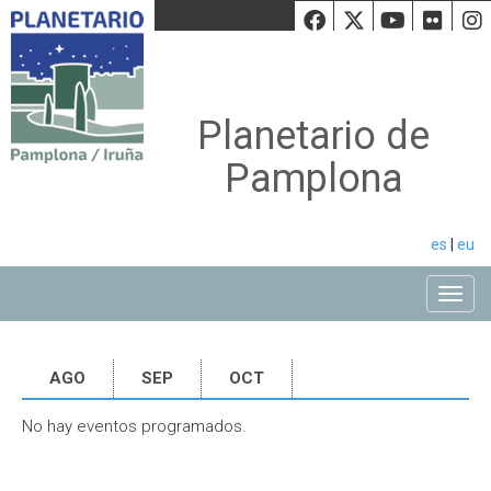
Facebook
Twiiter
Youtu
Fli
Planetario de
Pamplona
es
|
eu
Toggle
AGO
SEP
OCT
No hay eventos programados.