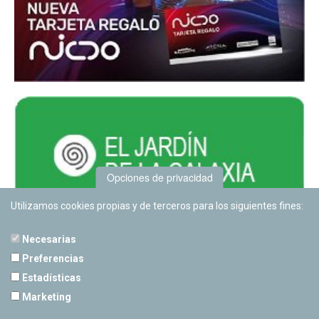
Opciones de privacidad
Utilizamos cookies propias y de terceros para los siguientes fines:
Necesarias
Preferencias
Estadísticas
PLANETARIO DE PAMPLONA
Marketing
Calle Sancho RamÃ­rez, s/n
31008 Pamplona, Navarra