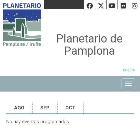
Facebook
Twiiter
Youtu
Fli
Planetario de
Pamplona
es
|
eu
Toggle
AGO
SEP
OCT
No hay eventos programados.