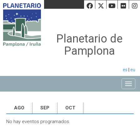
Facebook
Twiiter
Youtu
Fli
Planetario de
Pamplona
es
|
eu
Toggle
AGO
SEP
OCT
No hay eventos programados.