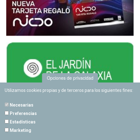
Opciones de privacidad
Utilizamos cookies propias y de terceros para los siguientes fines:
Necesarias
Preferencias
Estadísticas
PLANETARIO DE PAMPLONA
Marketing
Calle Sancho RamÃ­rez, s/n
31008 Pamplona, Navarra