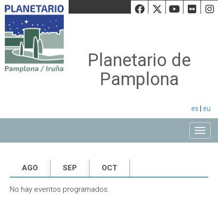
Facebook
Twiiter
Youtu
Fli
Planetario de
Pamplona
es
|
eu
Toggle
AGO
SEP
OCT
No hay eventos programados.