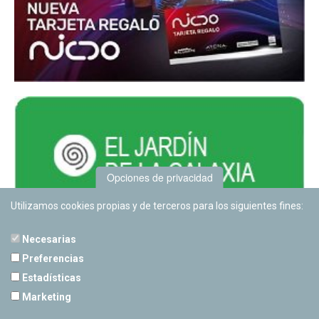
Opciones de privacidad
Utilizamos cookies propias y de terceros para los siguientes fines:
Necesarias
Preferencias
Estadísticas
PLANETARIO DE PAMPLONA
Marketing
Calle Sancho RamÃ­rez, s/n
31008 Pamplona, Navarra