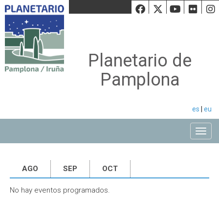
Facebook
Twiiter
Youtu
Fli
Planetario de
Pamplona
es
|
eu
Toggle
AGO
SEP
OCT
No hay eventos programados.