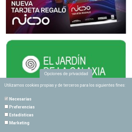
Opciones de privacidad
Utilizamos cookies propias y de terceros para los siguientes fines:
Necesarias
Preferencias
Estadísticas
PLANETARIO DE PAMPLONA
Marketing
Calle Sancho RamÃ­rez, s/n
31008 Pamplona, Navarra