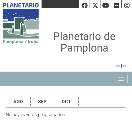
Facebook
Twiiter
Youtu
Fli
Planetario de
Pamplona
es
|
eu
Toggle
AGO
SEP
OCT
No hay eventos programados.