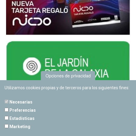
Opciones de privacidad
Utilizamos cookies propias y de terceros para los siguientes fines:
Necesarias
Preferencias
Estadísticas
PLANETARIO DE PAMPLONA
Marketing
Calle Sancho RamÃ­rez, s/n
31008 Pamplona, Navarra