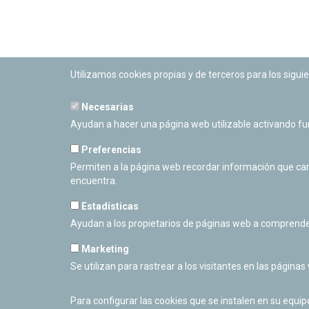
Utilizamos cookies propias y de terceros para los siguie
Necesarias
PLANETARIO DE PAMPLONA
Ayudan a hacer una página web utilizable activando f
Calle Sancho RamÃ­rez, s/n
31008 Pamplona, Navarra
Preferencias
Cerrado Temporalmente
Permiten a la página web recordar información que camb
encuentra.
Estadísticas
Ayudan a los propietarios de páginas web a comprende
Marketing
Se utilizan para rastrear a los visitantes en las páginas
Para configurar las cookies que se instalen en su equi