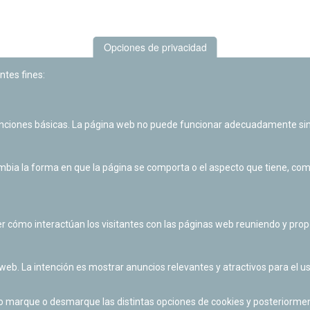
Opciones de privacidad
ntes fines:
unciones básicas. La página web no puede funcionar adecuadamente sin
Las actividades de divulgación y educación científica de Planetario
de Pamplona cuentan con el impulso de la Fundación "la Caixa".
ia la forma en que la página se comporta o el aspecto que tiene, como 
r cómo interactúan los visitantes con las páginas web reuniendo y pr
 web. La intención es mostrar anuncios relevantes y atractivos para el us
po marque o desmarque las distintas opciones de cookies y posteriormen