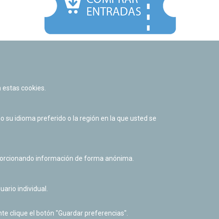
Facebook
Twitter
Youtube
Flickr
Instagr
 estas cookies.
Política de privacidad y Aviso legal
Política de cookies
su idioma preferido o la región en la que usted se
Derecho de acceso a información pública
Accesibilidad
oporcionando información de forma anónima.
uario individual.
te clique el botón "Guardar preferencias".