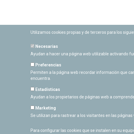
Utilizamos cookies propias y de terceros para los siguie
Necesarias
PLANETARIO DE PAMPLONA
Ayudan a hacer una página web utilizable activando f
Calle Sancho RamÃ­rez, s/n
31008 Pamplona, Navarra
Preferencias
Cerrado Temporalmente
Permiten a la página web recordar información que camb
encuentra.
Estadísticas
Ayudan a los propietarios de páginas web a comprende
Marketing
Se utilizan para rastrear a los visitantes en las páginas
Para configurar las cookies que se instalen en su equi