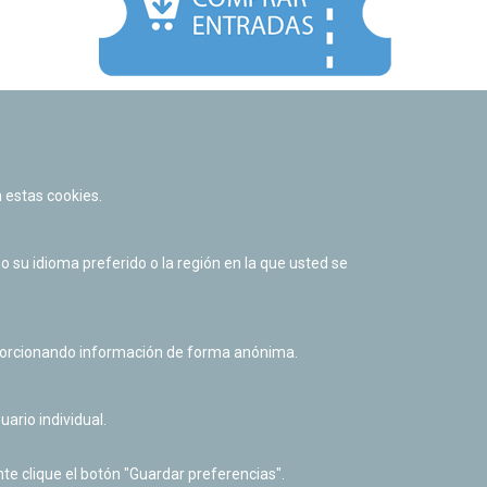
Facebook
Twitter
Youtube
Flickr
Instagr
 estas cookies.
Política de privacidad y Aviso legal
Política de cookies
su idioma preferido o la región en la que usted se
Derecho de acceso a información pública
Accesibilidad
oporcionando información de forma anónima.
uario individual.
te clique el botón "Guardar preferencias".