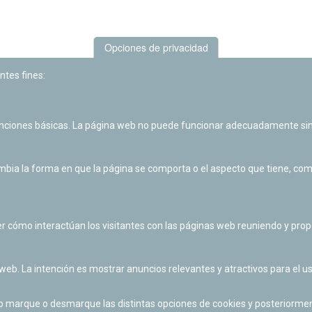
Opciones de privacidad
ntes fines:
unciones básicas. La página web no puede funcionar adecuadamente sin
Las actividades de divulgación y educación científica de Planetario
de Pamplona cuentan con el impulso de la Fundación "la Caixa".
ia la forma en que la página se comporta o el aspecto que tiene, como 
r cómo interactúan los visitantes con las páginas web reuniendo y pr
 web. La intención es mostrar anuncios relevantes y atractivos para el us
po marque o desmarque las distintas opciones de cookies y posteriormen