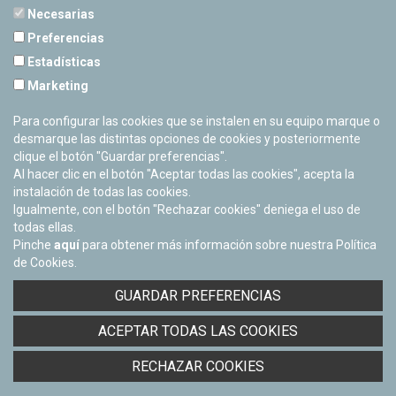
Necesarias
Preferencias
Estadísticas
PLANETARIO DE PAMPLONA
Marketing
Calle Sancho RamÃ­rez, s/n
31008 Pamplona, Navarra
Para configurar las cookies que se instalen en su equipo marque o
Cerrado Temporalmente
desmarque las distintas opciones de cookies y posteriormente
clique el botón "Guardar preferencias".
Al hacer clic en el botón "Aceptar todas las cookies", acepta la
instalación de todas las cookies.
Igualmente, con el botón "Rechazar cookies" deniega el uso de
todas ellas.
Pinche
aquí
para obtener más información sobre nuestra Política
de Cookies.
Facebook
Twitter
Youtube
Flickr
Instagra
GUARDAR PREFERENCIAS
Política de privacidad y Aviso legal
ACEPTAR TODAS LAS COOKIES
Política de cookies
Derecho de acceso a información pública
RECHAZAR COOKIES
Accesibilidad