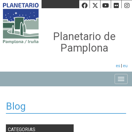
Facebook
Twiiter
Youtu
Fli
Planetario de
Pamplona
es
|
eu
Toggle
Blog
CATEGORIAS