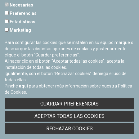
Necesarias
Preferencias
Estadísticas
PLANETARIO DE PAMPLONA
Marketing
Calle Sancho RamÃ­rez, s/n
31008 Pamplona, Navarra
Para configurar las cookies que se instalen en su equipo marque o
Cerrado Temporalmente
desmarque las distintas opciones de cookies y posteriormente
clique el botón "Guardar preferencias".
Al hacer clic en el botón "Aceptar todas las cookies", acepta la
instalación de todas las cookies.
Igualmente, con el botón "Rechazar cookies" deniega el uso de
todas ellas.
Pinche
aquí
para obtener más información sobre nuestra Política
de Cookies.
Facebook
Twitter
Youtube
Flickr
Instagra
GUARDAR PREFERENCIAS
Política de privacidad y Aviso legal
ACEPTAR TODAS LAS COOKIES
Política de cookies
Derecho de acceso a información pública
RECHAZAR COOKIES
Accesibilidad