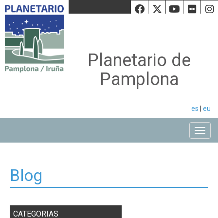
Facebook
Twiiter
Youtu
Fli
Planetario de
Pamplona
es
|
eu
Toggle
Blog
CATEGORIAS