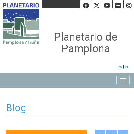
Facebook
Twiiter
Youtu
Fli
Planetario de
Pamplona
es
|
eu
Toggle
Blog