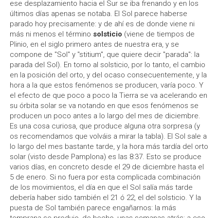
ese desplazamiento hacia el Sur se iba frenando y en los
últimos días apenas se notaba. El Sol parece haberse
parado hoy precisamente: y de ahí es de donde viene ni
más ni menos el término
solsticio
(viene de tiempos de
Plinio, en el siglo primero antes de nuestra era, y se
compone de "Sol" y "stitium", que quiere decir "parada": la
parada del Sol). En torno al solsticio, por lo tanto, el cambio
en la posición del orto, y del ocaso consecuentemente, y la
hora a la que estos fenómenos se producen, varía poco. Y
el efecto de que poco a poco la Tierra se va acelerando en
su órbita solar se va notando en que esos fenómenos se
producen un poco antes a lo largo del mes de diciembre.
Es una cosa curiosa, que produce alguna otra sorpresa (y
os recomendamos que volváis a mirar la tabla). El Sol sale a
lo largo del mes bastante tarde, y la hora más tardía del orto
solar (visto desde Pamplona) es las 8:37. Esto se produce
varios días, en concreto desde el 29 de diciembre hasta el
5 de enero. Si no fuera por esta complicada combinación
de los movimientos, el día en que el Sol salía más tarde
debería haber sido también el 21 ó 22, el del solsticio. Y la
puesta de Sol también parece engañarnos: la más