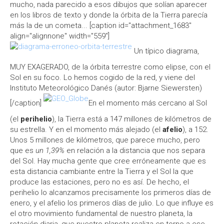
mucho, nada parecido a esos dibujos que solían aparecer
en los libros de texto y donde la órbita de la Tierra parecía
más la de un cometa... [caption id="attachment_1683"
align="alignnone" width="559"]
Un típico diagrama,
MUY EXAGERADO, de la órbita terrestre como elipse, con el
Sol en su foco. Lo hemos cogido de la red, y viene del
Instituto Meteorológico Danés (autor: Bjarne Siewersten)
[/caption]
En el momento más cercano al Sol
(el
perihelio
), la Tierra está a 147 millones de kilómetros de
su estrella. Y en el momento más alejado (el
afelio
), a 152.
Unos 5 millones de kilómetros, que parece mucho, pero
que es
un 1,39%
en relación a la distancia que nos separa
del Sol. Hay mucha gente que cree erróneamente que es
esta distancia cambiante entre la Tierra y el Sol la que
produce las estaciones, pero no es así. De hecho, el
perihelio lo alcanzamos precisamente los primeros días de
enero, y el afelio los primeros días de julio. Lo que influye es
el otro movimiento fundamental de nuestro planeta, la