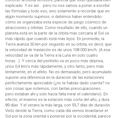
conocer la órbita terrestre, parecía que todo quedaba bien
explicado. Y es así... pero no nos vamos a poner a escribir
las fórmulas y todo eso, sino solamente a recordar que en
algún momento supimos -o debimos haber entendido-
cómo se organizaba esta especie de juego cósmico de
atracciones y órbitas. Como resultado de ello, cuando un
planeta está en la parte de la órbita más cercana al Sol va
más rápido que cuando está más lejos. En promedio, la
Tierra avanza 30 km por segundo en su órbita, es decir, que
la velocidad de traslación es de unos 108 000 km/h. (A esa
velocidad se va de la Tierra a la Luna en solo cuatro
horas...). Y cerca del perihelio va un poco más deprisa,
unos 0,4 km/s más rápidamente, y otro tanto, pero más
lentamente, en el afelio. No es demasiado, pero acumulado
supone una diferencia en la duración de las estaciones
perfectamente apreciable (¿no te habías dado cuenta? no
son cosas que notemos, con tantas preocupaciones...
pero estaban ahí y solo hacía falta mirar el calendario). En
efecto, el invierno es la estación más corta del año, y dura
89 días. Y el verano la más larga, con 93,7 días de duración.
Visto desde la Tierra, como cada día vemos levantarse el
Sol por la zona oriental y ponerse por la occidental, parece