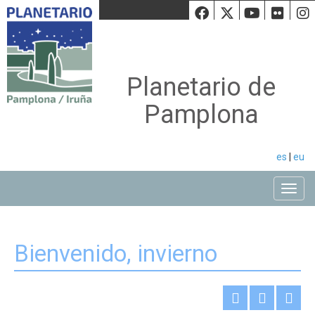
Facebook
Twiiter
Youtu
Fli
Planetario de
Pamplona
es
|
eu
Toggle
Bienvenido, invierno