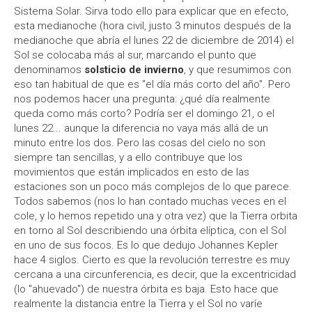
Sistema Solar. Sirva todo ello para explicar que en efecto,
esta medianoche (hora civil, justo 3 minutos después de la
medianoche que abría el lunes 22 de diciembre de 2014) el
Sol se colocaba más al sur, marcando el punto que
denominamos
solsticio de invierno
, y que resumimos con
eso tan habitual de que es "el día más corto del año". Pero
nos podemos hacer una pregunta: ¿qué día realmente
queda como más corto? Podría ser el domingo 21, o el
lunes 22... aunque la diferencia no vaya más allá de un
minuto entre los dos. Pero las cosas del cielo no son
siempre tan sencillas, y a ello contribuye que los
movimientos que están implicados en esto de las
estaciones son un poco más complejos de lo que parece.
Todos sabemos (nos lo han contado muchas veces en el
cole, y lo hemos repetido una y otra vez) que la Tierra orbita
en torno al Sol describiendo una órbita elíptica, con el Sol
en uno de sus focos. Es lo que dedujo Johannes Kepler
hace 4 siglos. Cierto es que la revolución terrestre es muy
cercana a una circunferencia, es decir, que la excentricidad
(lo "ahuevado") de nuestra órbita es baja. Esto hace que
realmente la distancia entre la Tierra y el Sol no varíe