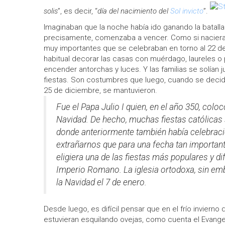
solis
”, es decir, “
día del nacimiento del
Sol invicto
”.
Imaginaban que la noche había ido ganando la batalla 
precisamente, comenzaba a vencer. Como si naciera e
muy importantes que se celebraban en torno al 22 de
habitual decorar las casas con muérdago, laureles o 
encender antorchas y luces. Y las familias se solían 
fiestas. Son costumbres que luego, cuando se decidi
25 de diciembre, se mantuvieron.
Fue el Papa Julio I quien, en el año 350, colo
Navidad. De hecho, muchas fiestas católicas
donde anteriormente también había celebraci
extrañarnos que para una fecha tan importan
eligiera una de las fiestas más populares y di
Imperio Romano. La iglesia ortodoxa, sin em
la Navidad el 7 de enero.
Desde luego, es difícil pensar que en el frío invierno
estuvieran esquilando ovejas, como cuenta el Evangel