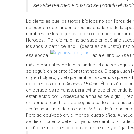
se sabe realmente cuándo se produjo el naci
Lo cierto es que los textos bíblicos no son libros de h
se pueden cotejar con otros historiadores de la épo
nombres de los regentes, como el emperador romano
Herodes… Por ejemplo, no se sabe en qué año suce
los años, a partir del año 1 (después de Cristo), n
esa época.
Hacia el año 526 se u
más importantes de la cristiandad: el que se seguía 
se seguía en oriente (Constantinopla). El papa Juan I
origen búlgaro, y del que también sabemos que era b
conocemos como
Dionisio el Exíguo
. Él realizó una c
emperadores romanos, para evitar que el calendario
establecido por
Diocleaciano
a finales del siglo III, 
emperador que había perseguido tanto a los cristian
Jesús habría nacido en el año 753 tras la fundación d
Pero se equivocó en, al menos, cuatro años. Aunque 
se dieron cuenta del error, ya no se cambió la tradic
el año del nacimiento pudo ser entre el 7 y el 4 ¡antes