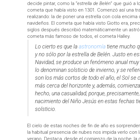
decide pintar, como la “
estrella de Belén
” que guió a l
cometa que había visto en 1301. Comenzó así una tr
realizando: la de poner una estrella con cola encima 
navideños. El cometa que había visto Giotto era, pre
siglos después describió matemáticamente un astrón
cometa más famoso de todos, el cometa Halley.
Lo cierto es que la
astronomía
tiene mucho qu
y no sólo por la estrella de Belén. Justo en e
Navidad, se produce un fenómeno anual muy
lo denominan solsticio de invierno, y se refie
son los más cortos de todo el año, el Sol s
más cerca del horizonte y, además, comienza 
hecho, una casualidad, porque, precisamente, l
nacimiento del Niño Jesús en estas fechas ti
solsticio.
El cielo de estas noches de fin de año es sorprenden
la habitual presencia de nubes nos impida verlo con 
verano. Destaca, desde el comienzo de la noche, la