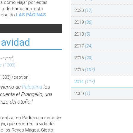
a como viajar por estas
ario de Pamplona, está
2020
(17)
recogido
LAS PÁGINAS
2019
(36)
2018
(5)
Navidad
2017
(24)
2016
(29)
="711"]
2015
(107)
303)[/caption]
2014
(117)
invierno de
Palestina
los
2009
(1)
 cuenta el
Evangelio, una
enzo del
otoño.”
a realizar en Padua una serie de
ni, que recorren la vida de
de los Reyes Magos, Giotto