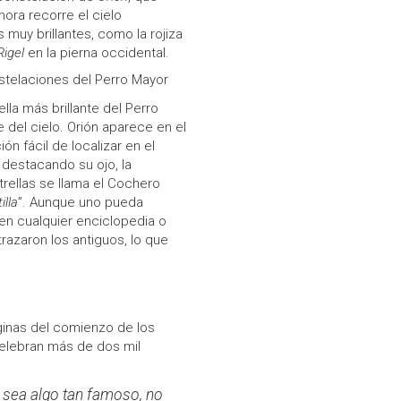
ora recorre el cielo
s muy brillantes, como la rojiza
Rigel
en la pierna occidental.
nstelaciones del Perro Mayor
lla más brillante del Perro
e del cielo. Orión aparece en el
ón fácil de localizar en el
 destacando su ojo, la
trellas se llama el Cochero
illa
”. Aunque uno pueda
en cualquier enciclopedia o
razaron los antiguos, lo que
ginas del comienzo de los
celebran más de dos mil
 sea algo tan famoso, no