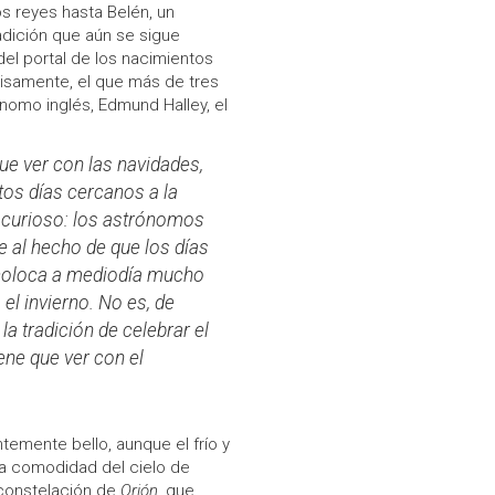
os reyes hasta Belén, un
adición que aún se sigue
del portal de los nacimientos
cisamente, el que más de tres
omo inglés, Edmund Halley, el
e ver con las navidades,
stos días cercanos a la
 curioso: los astrónomos
re al hecho de que los días
e coloca a mediodía mucho
el invierno. No es, de
a tradición de celebrar el
ene que ver con el
temente bello, aunque el frío y
la comodidad del cielo de
 constelación de
Orión
, que