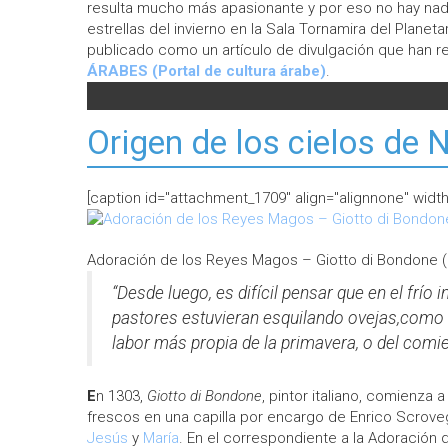
resulta mucho más apasionante y por eso no hay nad
estrellas del invierno en la Sala Tornamira del Planet
publicado como un artículo de divulgación que han 
ÁRABES (Portal de cultura árabe)
.
Origen de los cielos de 
[caption id="attachment_1709" align="alignnone" width
Adoración de los Reyes Magos – Giotto di Bondone (1
“Desde luego, es difícil pensar que en el frío 
pastores estuvieran esquilando ovejas,como
labor más propia de la primavera, o del comi
E
n 1303,
Giotto di Bondone
, pintor italiano, comienza 
frescos en una capilla por encargo de Enrico Scroveg
Jesús
y
María
. En el correspondiente a la Adoración 