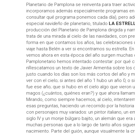
Planetario de Pamplona se reinventa para traer activid
incorporamos además especialmente programas en d
consultar qué programa ponemos cada día), pero 
especial
navideño
de planetario, titulado
LA ESTRELL
producción del Planetario de Pamplona dirigida y nar
trata de una mirada al cielo de las navidades, con pr
forma en que contamos los años, las celebraciones 
viaje hasta Belén a ver si encontramos su estrella. En
vemos ahora en esta época del año surgen muchas c
Pamplonetario hemos intentado contestar: por qué c
nRescatamos un texto de Javier Armentia sobre los ci
justo cuando los días son los más cortos del año y má
ver con el cielo; si antes del año 1 hubo un año 0, o 
fue ese año; que si hubo en el cielo algo que vieron
magos (¿cuántos, quiénes eran?) y que ahora llamamos
Mirando, como siempre hacemos, al cielo, intentare
esas preguntas, haciendo un recorrido por la histor
con personajes muy variados: un pintor italiano, un 
siglo IV y un monje búlgaro bajito, un alemán que era
muchas personas que a lo largo de tanto años siguen
nacimiento. Parte del guión, aunque visualmente la cr