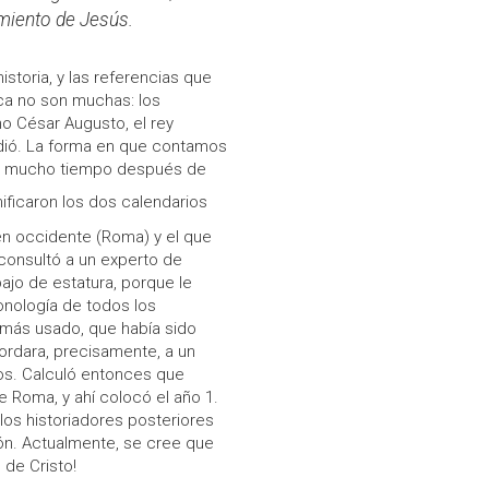
miento de Jesús.
istoria, y las referencias que
ca no son muchas: los
 César Augusto, el rey
dió. La forma en que contamos
ació mucho tiempo después de
nificaron los dos calendarios
en occidente (Roma) y el que
 consultó a un experto de
ajo de estatura, porque le
ronología de todos los
 más usado, que había sido
recordara, precisamente, a un
os. Calculó entonces que
e Roma, y ahí colocó el año 1.
los historiadores posteriores
ión. Actualmente, se cree que
 de Cristo!