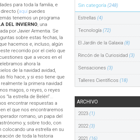
ades para toda la familia, e
Sin categoría
(248)
irecto (
aquí
puedes
Estrellas
(4)
además tenemos un programa
A DEL INVIERNO
, una
Tecnología
(72)
rada por Javier Armentia. Se
eguntas sobre estas fechas, la
El Jardín de la Galaxia
(8)
que hacemos e, incluso, algún
 este recorrido por el cielo que
Rincón de la Curiosidad
(3)
uestiones que a veces en el
elebramos ahora la
Sensaciones
(3)
elos de la navidad avidad,
s frío hace, y si eso tiene que
Talleres Científicos
(18)
si realmente la primera navidad
 unos magos, o reyes, o reyes
 “la estrella de Belén”...
ARCHIVO
mos encontrar respuestas a
ia en el que nos encontraremos
2023
(1)
emperador romano, un papa del
 astrónomo y, sobre todo, con
2022
(3)
 colocando una estrella en su
eación de toda la historia
2021
(16)