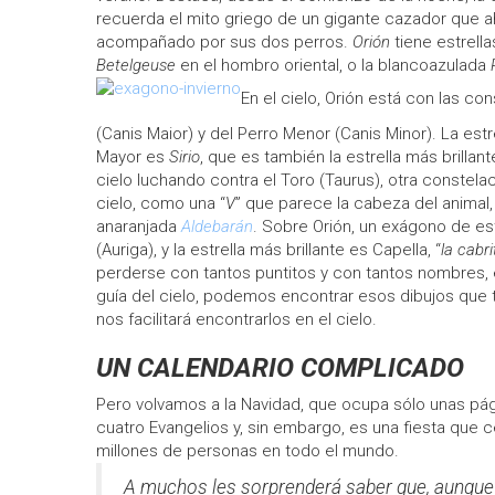
recuerda el mito griego de un gigante cazador que ah
acompañado por sus dos perros.
Orión
tiene estrella
Betelgeuse
en el hombro oriental, o la blancoazulada
En el cielo, Orión está con las co
(Canis Maior) y del Perro Menor (Canis Minor). La estre
Mayor es
Sirio
, que es también la estrella más brillant
cielo luchando contra el Toro (Taurus), otra constelaci
cielo, como una “
V
” que parece la cabeza del animal,
anaranjada
Aldebarán
. Sobre Orión, un exágono de es
(Auriga), y la estrella más brillante es Capella, “
la cabrit
perderse con tantos puntitos y con tantos nombres, 
guía del cielo, podemos encontrar esos dibujos que t
nos facilitará encontrarlos en el cielo.
UN CALENDARIO COMPLICADO
Pero volvamos a la Navidad, que ocupa sólo unas pá
cuatro Evangelios y, sin embargo, es una fiesta que 
millones de personas en todo el mundo.
A muchos les sorprenderá saber que, aunque