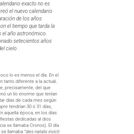
calendario exacto no es
creó el nuevo calendario
uración de los años
n el tiempo que tarda la
es el año astronómico.
ionado setecientos años
l cielo .
poco lo es menos el día. En el
tanto diferente a la actual,
e, precisamente, del que
nó un lío enorme que tenían
itar días de cada mes según
pre tendrían 30 ó 31 días,
n aquella época, en los días
fiestas dedicadas al dios
ia se llamaba Cronos). El día
 se llamaba “
dies natalis invicti