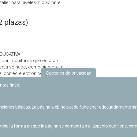
taller para niveles iniciación e
2 plazas)
 EDUCATIVA
a, con monitores que estarán
erva se hace, como siempre, a
Opciones de privacidad
el correo electrónico
adas y seguiremos un estricto
ntes fines:
ula. El Planetario mantendrá
ormando a los interesados de
s talleres en fechas
ctividades similares, y si
unciones básicas. La página web no puede funcionar adecuadamente sin
onvocatorias déjanos tu correo
ta de correo en googlegroups
.
cebook
o
Twitter
.
ia la forma en que la página se comporta o el aspecto que tiene, como 