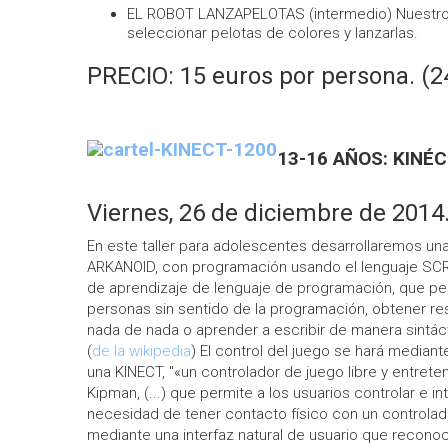
EL ROBOT LANZAPELOTAS (intermedio) Nuestro
seleccionar pelotas de colores y lanzarlas.
PRECIO: 15 euros por persona. (2
13-16 AÑOS: KIN
Viernes, 26 de diciembre de 2014.
En este taller para adolescentes desarrollaremos una
ARKANOID, con programación usando el lenguaje SC
de aprendizaje de lenguaje de programación, que per
personas sin sentido de la programación, obtener re
nada de nada o aprender a escribir de manera sintác
(
de la wikipedia
) El control del juego se hará mediant
una KINECT, "«un controlador de juego libre y entret
Kipman, (...) que permite a los usuarios controlar e in
necesidad de tener contacto físico con un controlado
mediante una interfaz natural de usuario que recon