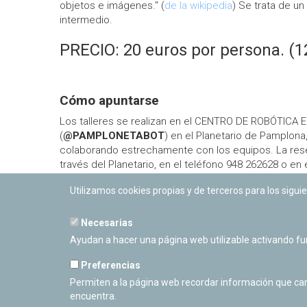
objetos e imágenes." (
de la wikipedia
) Se trata de un 
intermedio.
PRECIO: 20 euros por persona. (1
Cómo apuntarse
Los talleres se realizan en el CENTRO DE ROBÓTICA
(
@PAMPLONETABOT
) en el Planetario de Pamplon
colaborando estrechamente con los equipos. La res
través del Planetario, en el teléfono 948 262628 o en 
consultas@pamplonetario.org
. Las plazas son limit
Utilizamos cookies propias y de terceros para los siguie
orden marcado por la recepción del pago de la matríc
una lista de espera en el caso de que se llenen, inf
posibles vacantes, o si se puede repetir alguno de lo
Necesarias
posteriores. Es nuestra intención poder realizar más a
Ayudan a hacer una página web utilizable activando f
estás interesado en recibir información de futuras c
electrónico o
suscríbete directamente a nuestra lis
Preferencias
También puedes seguirnos en las redes sociales:
Fa
Permiten a la página web recordar información que camb
encuentra.