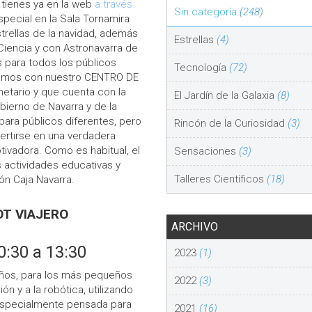
 tienes ya en la web
a través
Sin categoría
(248)
pecial en la Sala Tornamira
trellas de la navidad, además
Estrellas
(4)
Ciencia y con Astronavarra de
s para todos los públicos
Tecnología
(72)
izamos con nuestro CENTRO DE
netario y que cuenta con la
El Jardín de la Galaxia
(8)
ierno de Navarra y de la
 para públicos diferentes, pero
Rincón de la Curiosidad
(3)
ertirse en una verdadera
ivadora. Como es habitual, el
Sensaciones
(3)
 actividades educativas y
Talleres Científicos
(18)
ción Caja Navarra.
OT VIAJERO
ARCHIVO
0:30 a 13:30
2023
(1)
 años, para los más pequeños
2022
(3)
ón y a la robótica, utilizando
 especialmente pensada para
2021
(16)