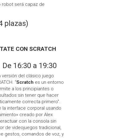
 robot será capaz de
4 plazas)
ÉCTATE CON SCRATCH
 De 16:30 a 19:30
 versión del clásico juego
RATCH. "
Scratch
es un entorno
mite a los principiantes o
sultados sin tener que hacer
ticamente correcta primero".
e la interface corporal usando
enimiento» creado por Alex
teractuar con la consola sin
r de videojuegos tradicional,
oce gestos, comandos de voz, y