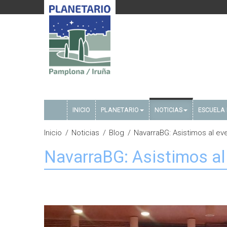
INICIO
PLANETARIO
NOTICIAS
ESCUELA 
Inicio
Noticias
Blog
NavarraBG: Asistimos al ev
NavarraBG: Asistimos al