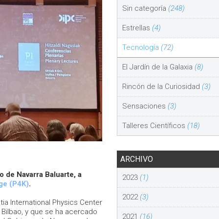
Sin categoría
(248)
Estrellas
(4)
Tecnología
(72)
El Jardín de la Galaxia
(8)
Rincón de la Curiosidad
(3)
Sensaciones
(3)
Talleres Científicos
(18)
ARCHIVO
 de Navarra Baluarte, a
2023
(1)
ge (P4K)
.
2022
(3)
tia International Physics Center
 Bilbao, y que se ha acercado
2021
(16)