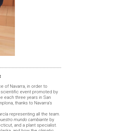
t
 of Navarra, in order to
a scientific event promoted by
ace each three years in San
mplona, thanks to Navarra’s
rcía representing all the team.
 nuestro mundo cambiante
by
cticut, and a plant specialist.
Alaska, and how the climatic