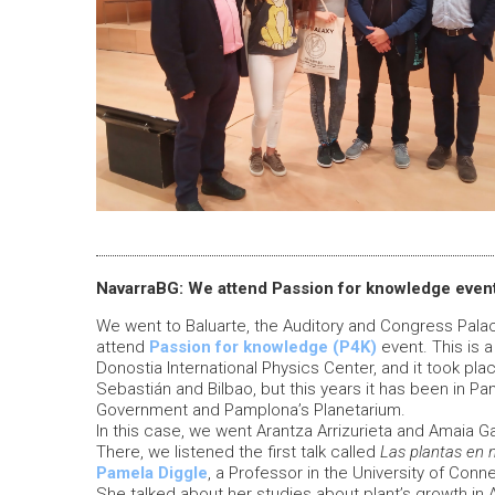
NavarraBG: We attend Passion for knowledge even
We went to Baluarte, the Auditory and Congress Palace
attend
Passion for knowledge (P4K)
event. This is 
Donostia International Physics Center, and it took pl
Sebastián and Bilbao, but this years it has been in Pa
Government and Pamplona’s Planetarium.
In this case, we went Arantza Arrizurieta and Amaia Ga
There, we listened the first talk called
Las plantas en
Pamela Diggle
, a Professor in the University of Conne
She talked about her studies about plant’s growth in 