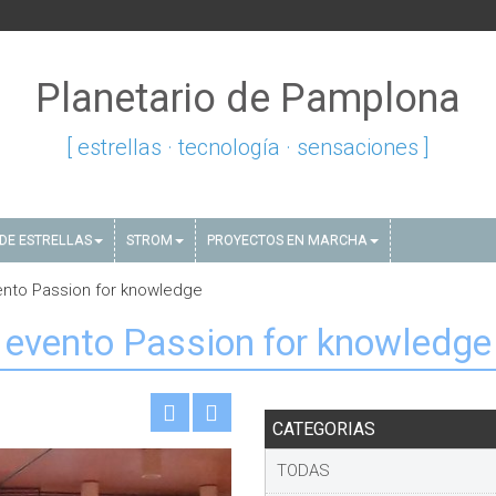
Planetario de Pamplona
[ estrellas · tecnología · sensaciones ]
DE ESTRELLAS
STROM
PROYECTOS EN MARCHA
ento Passion for knowledge
 evento Passion for knowledge
CATEGORIAS
TODAS