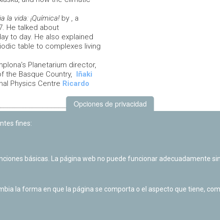
a la vida: ¡Química!
by , a
87. He talked about
ay to day. He also explained
odic table to complexes living
plona’s Planetarium director,
 of the Basque Country,
Iñaki
onal Physics Centre
Ricardo
Opciones de privacidad
G: Julen Casulleras Álava,
ntes fines:
lbeniz, David Ferrer Ferrández,
arcos Santamaria y Aitor Perez
BG_STEM @igem_biogalaxy
unciones básicas. La página web no puede funcionar adecuadamente sin
ia la forma en que la página se comporta o el aspecto que tiene, como 
Volver al listado