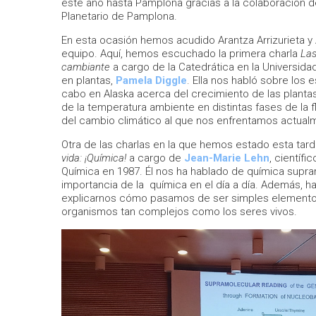
este año hasta Pamplona gracias a la colaboración de
Planetario de Pamplona.
En esta ocasión hemos acudido Arantza Arrizurieta y
equipo. Aquí, hemos escuchado la primera charla
Las
cambiante
a cargo de la Catedrática en la Universid
en plantas,
Pamela Diggle
. Ella nos habló sobre los 
cabo en Alaska acerca del crecimiento de las planta
de la temperatura ambiente en distintas fases de la f
del cambio climático al que nos enfrentamos actual
Otra de las charlas en la que hemos estado esta tarde
vida: ¡Química!
a cargo de
Jean-Marie Lehn
, científ
Química en 1987. Él nos ha hablado de química supra
importancia de la química en el día a día. Además, h
explicarnos cómo pasamos de ser simples elementos 
organismos tan complejos como los seres vivos.