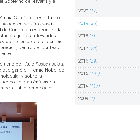
l Gobierno de Navarra y el
2020
(17)
 Amaia García representando al
2019
(36)
 plantas en nuestro mundo
ad de Conéctica especializada
estudios que está llevando a
2018
(5)
s y cómo les afecta el cambio
loración, dentro del contexto
2017
(24)
mente.
2016
(29)
 tiene por título
Pasos hacia la
ico que ganó el Premio Nobel de
2015
(107)
molecular y sobre la
a hecho un gran énfasis en
2014
(117)
de la tabla periódica a
2009
(1)