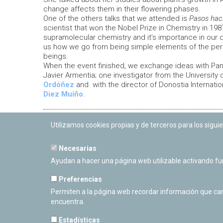
change affects them in their flowering phases.
One of the others talks that we attended is
Pasos haci
scientist that won the Nobel Prize in Chemistry in 19
supramolecular chemistry and it’s importance in our d
us how we go from being simple elements of the peri
beings.
When the event finished, we exchange ideas with Pam
Javier Armentia; one investigator from the University
Ordóñez
and with the director of Donostia Internati
Diez Muiño
.
Este blog lo escriben las chicas y chicos de NavarraB
Utilizamos cookies propias y de terceros para los siguie
Arantza Arrizurieta Barreto, Saioa Ganuza Garcia de A
Julen Herrero Álvarez, Amaia García López, Maite Los
Necesarias
Ciriza. ¡Siguenos en twitter e instagram! @Navarra
Ayudan a hacer una página web utilizable activando f
Preferencias
Permiten a la página web recordar información que camb
encuentra.
Estadísticas