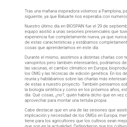
Tras una mañana inspiradora volvimos a Pamplona, pa
siguiente, ya que Baluarte nos esperaba con numeros
Nuestro último día en BIOSPAIN fue el 29 de septiemb
equipo asistió a unas sesiones presenciales que tuvie
experiencia fue completamente nueva, ya que nunca 
de estas características y estábamos completamente
cosas que aprenderíamos en este día.
Durante el mismo, asistimos a distintas charlas co
variopintos pero también interesantes, podríamos dest
las vacunas, el cambio climático en Europa, bioproduc
los OMG y las técnicas de edición genética. En los d
reunía y hablábamos sobre las charlas más interesan
de estas a nuestro proyecto. También pensamos sobr
la biología sintética y como en los próximos años, es
día. Qué cosas, ¿no?, quién habría dicho que en vez
aprovechar para montar una tertulia propia.
Cabe destacar que en una de las sesiones que asisti
implicación y necesidad de los OMGs en Europa, men
tiene para los agricultores que los cultivos sean mej
que son en la actualidad. Defendieron que los cultivos