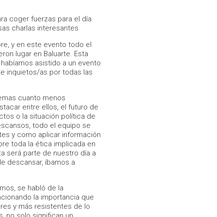
ra coger fuerzas para el día
as charlas interesantes
re, y en este evento todo el
ron lugar en Baluarte. Esta
habíamos asistido a un evento
 inquietos/as por todas las
n temas cuanto menos
acar entre ellos, el futuro de
tos o la situación política de
escansos, todo el equipo se
tes y como aplicar información
e toda la ética implicada en
ta será parte de nuestro día a
 de descansar, íbamos a
mos, se habló de la
cionando la importancia que
ores y más resistentes de lo
, no solo significan un