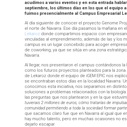
acudimos a varios eventos y en esta entrada habla
septiembre, los últimos días en los que el equipo a
fuimos presencialmente al Campus Empresarial Lek
Al día siguiente de conocer el proyecto Genome Proje
el norte de Navarra. Ese día pasamos la mañana en e
Lekaroz
donde compartimos espacio con empresario
vinculadas al emprendimiento, además de las y los m
campus es un lugar concebido para acoger empresa
de coworking, ya que se sitúa en una zona estratégic
Navarra.
Al llegar, nos presentaron el campus contándonos la h
como los futuros proyectos planteados para la zona.
de Lekaroz donde el equipo de iGEM EPIC nos explicó
se encontraban estos días en la localidad Navarra. U
conocimos esta iniciativa, nos separamos en distinto
soluciones a problemas relacionados con la biologí
las preguntas que nos plantearon y en la que estuvi
tuvierais 2 millones de euros, cómo tratarías de impulsar
comunidad permitiendo a toda la sociedad formar parte
que sacamos claro fue que en Navarra al igual que e
hay mucho talento, pero en muchas ocasiones no es
dejarlo escapar.