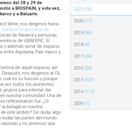
remos del 28 y 29 de
sistió a BIOSPAIN, y esta vez,
2021
(16)
aroz y a Baluarte.
2020
(17)
ct Write, nos dirigimos hacia
l
Campus Empresarial de
2019
(36)
s/as de Navarra y personas
iembros de iGEM EPIC. El
2018
(5)
s y además servir de espacio
a entre Aquitania, País Vasco y
2017
(24)
istoria de aquel espacio, así
2016
(29)
 Después, nos dirigimos al CIL
 cuál es su función y porque
2015
(107)
na vez todos los asistentes
s grupos para intentar dar
2014
(117)
a en nuestra comunidad. Una de
mos reflexionando fue:
¿Si
2009
(1)
 la biología en nuestra
 de este ámbito?
Sin duda, algo
n todas las partes del mundo
 valorado y no tenemos que