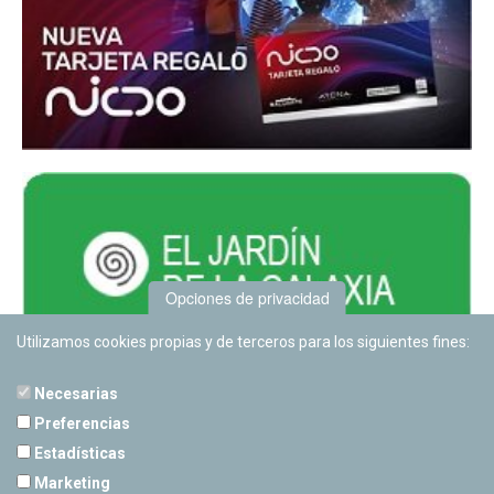
Opciones de privacidad
Utilizamos cookies propias y de terceros para los siguientes fines:
Necesarias
Preferencias
Estadísticas
PLANETARIO DE PAMPLONA
Marketing
Calle Sancho RamÃ­rez, s/n