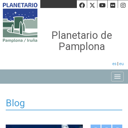
Facebook
Twiiter
Youtu
Fli
Planetario de
Pamplona
es
|
eu
Toggle
Blog