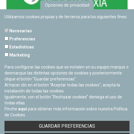
Opciones de privacidad
Utilizamos cookies propias y de terceros para los siguientes fines:
Necesarias
Preferencias
Estadísticas
PLANETARIO DE PAMPLONA
Marketing
Calle Sancho RamÃ­rez, s/n
31008 Pamplona, Navarra
Para configurar las cookies que se instalen en su equipo marque o
Cerrado Temporalmente
desmarque las distintas opciones de cookies y posteriormente
clique el botón "Guardar preferencias".
Al hacer clic en el botón "Aceptar todas las cookies", acepta la
instalación de todas las cookies.
Igualmente, con el botón "Rechazar cookies" deniega el uso de
todas ellas.
Pinche
aquí
para obtener más información sobre nuestra Política
de Cookies.
Facebook
Twitter
Youtube
Flickr
Instagra
GUARDAR PREFERENCIAS