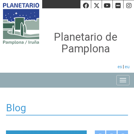
Facebook
Twiiter
Youtu
Fli
Planetario de
Pamplona
es
|
eu
Toggle
Blog