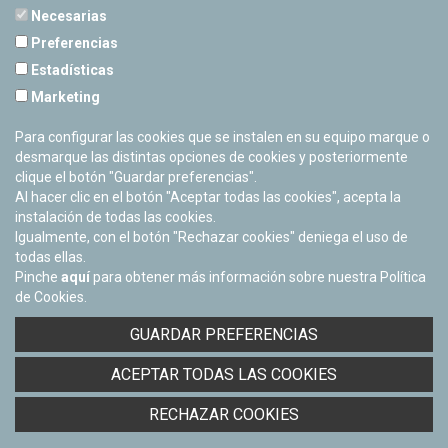
Necesarias
Preferencias
Estadísticas
PLANETARIO DE PAMPLONA
Marketing
Calle Sancho RamÃ­rez, s/n
31008 Pamplona, Navarra
Para configurar las cookies que se instalen en su equipo marque o
Cerrado Temporalmente
desmarque las distintas opciones de cookies y posteriormente
clique el botón "Guardar preferencias".
Al hacer clic en el botón "Aceptar todas las cookies", acepta la
instalación de todas las cookies.
Igualmente, con el botón "Rechazar cookies" deniega el uso de
todas ellas.
Pinche
aquí
para obtener más información sobre nuestra Política
de Cookies.
Facebook
Twitter
Youtube
Flickr
Instagra
GUARDAR PREFERENCIAS
Política de privacidad y Aviso legal
ACEPTAR TODAS LAS COOKIES
Política de cookies
Derecho de acceso a información pública
RECHAZAR COOKIES
Accesibilidad