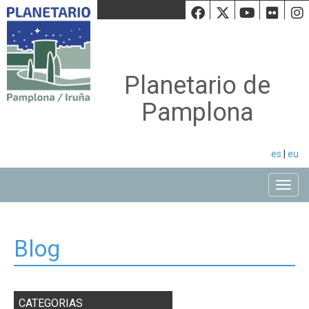
Facebook
Twiiter
Youtu
Fli
Planetario de
Pamplona
es
|
eu
Toggle
Blog
CATEGORIAS