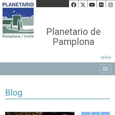
Facebook
Twiiter
Youtu
Fli
Planetario de
Pamplona
es
|
eu
Toggle
Blog