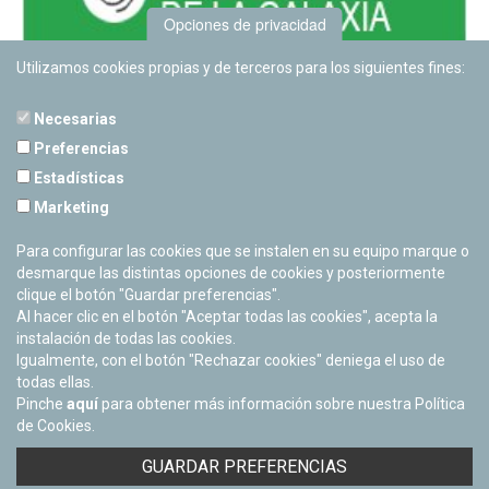
Opciones de privacidad
Utilizamos cookies propias y de terceros para los siguientes fines:
Necesarias
Preferencias
Estadísticas
PLANETARIO DE PAMPLONA
Marketing
Calle Sancho RamÃ­rez, s/n
31008 Pamplona, Navarra
Para configurar las cookies que se instalen en su equipo marque o
Cerrado Temporalmente
desmarque las distintas opciones de cookies y posteriormente
clique el botón "Guardar preferencias".
Al hacer clic en el botón "Aceptar todas las cookies", acepta la
instalación de todas las cookies.
Igualmente, con el botón "Rechazar cookies" deniega el uso de
todas ellas.
Pinche
aquí
para obtener más información sobre nuestra Política
de Cookies.
Facebook
Twitter
Youtube
Flickr
Instagra
GUARDAR PREFERENCIAS