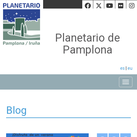
Facebook
Twiiter
Youtu
Fli
Planetario de
Pamplona
es
|
eu
Toggle
Blog