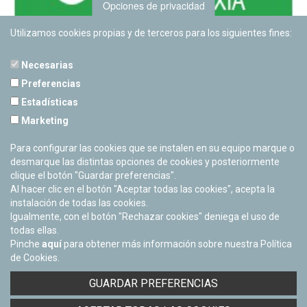
Opciones de privacidad
Utilizamos cookies propias y de terceros para los siguientes fines:
Necesarias
Preferencias
Estadísticas
PLANETARIO DE PAMPLONA
Marketing
Calle Sancho RamÃ­rez, s/n
31008 Pamplona, Navarra
Para configurar las cookies que se instalen en su equipo marque o
Cerrado Temporalmente
desmarque las distintas opciones de cookies y posteriormente
clique el botón "Guardar preferencias".
Al hacer clic en el botón "Aceptar todas las cookies", acepta la
instalación de todas las cookies.
Igualmente, con el botón "Rechazar cookies" deniega el uso de
todas ellas.
Pinche
aquí
para obtener más información sobre nuestra Política
de Cookies.
Facebook
Twitter
Youtube
Flickr
Instagra
GUARDAR PREFERENCIAS
Política de privacidad y Aviso legal