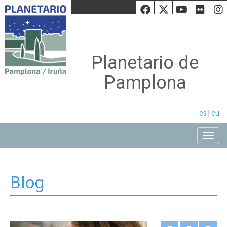
Facebook
Twiiter
Youtu
Fli
Planetario de
Pamplona
es
|
eu
Toggle
Blog