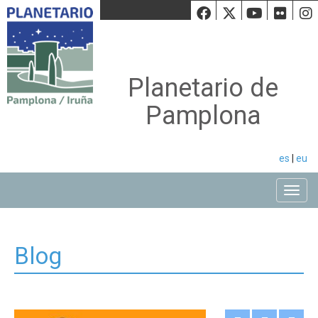
Facebook
Twiiter
Youtu
Fli
Planetario de
Pamplona
es
|
eu
Toggle
Blog