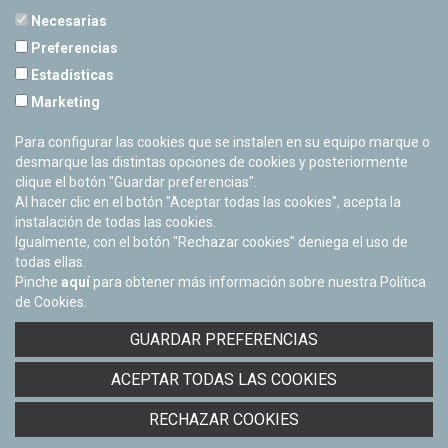
Necesarias
Preferencias
Estadísticas
PLANETARIO DE PAMPLONA
Marketing
Calle Sancho RamÃ­rez, s/n
31008 Pamplona, Navarra
Para configurar las cookies que se instalen en su equipo marque o
Cerrado Temporalmente
desmarque las distintas opciones de cookies y posteriormente
clique el botón "Guardar preferencias".
Al hacer clic en el botón "Aceptar todas las cookies", acepta la
instalación de todas las cookies.
Igualmente, con el botón "Rechazar cookies" deniega el uso de
todas ellas.
Pinche
aquí
para obtener más información sobre nuestra Política
de Cookies.
Facebook
Twitter
Youtube
Flickr
Instagra
GUARDAR PREFERENCIAS
Política de privacidad y Aviso legal
ACEPTAR TODAS LAS COOKIES
Política de cookies
Derecho de acceso a información pública
RECHAZAR COOKIES
Accesibilidad