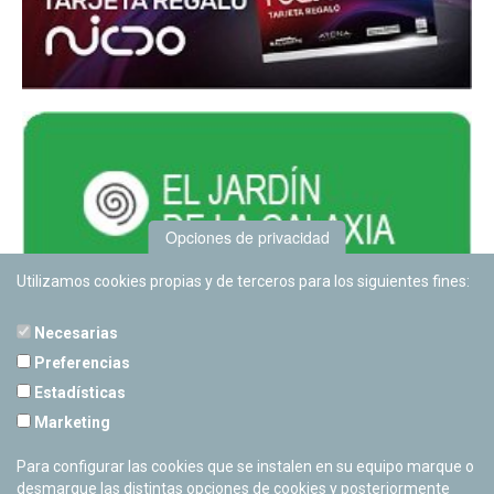
Opciones de privacidad
Utilizamos cookies propias y de terceros para los siguientes fines:
Necesarias
Preferencias
Estadísticas
PLANETARIO DE PAMPLONA
Marketing
Calle Sancho RamÃ­rez, s/n
31008 Pamplona, Navarra
Para configurar las cookies que se instalen en su equipo marque o
Cerrado Temporalmente
desmarque las distintas opciones de cookies y posteriormente