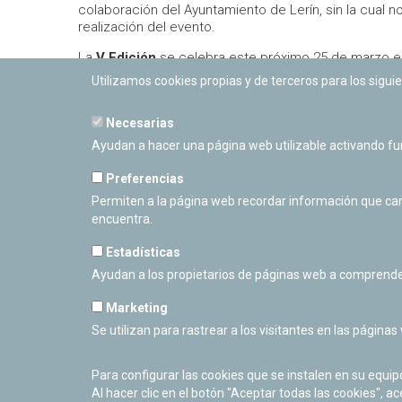
colaboración del Ayuntamiento de Lerín, sin la cual no
realización del evento.
La
V Edición
se celebra este próximo 25 de marzo e
Utilizamos cookies propias y de terceros para los siguie
Descarga el
programa con información y dato
Aquí puedes ver
el vídeo de la IV Edición de C
Necesarias
Ayudan a hacer una página web utilizable activando f
Preferencias
Permiten a la página web recordar información que camb
encuentra.
Estadísticas
Ayudan a los propietarios de páginas web a comprende
Marketing
Se utilizan para rastrear a los visitantes en las páginas
PLANETARIO DE PAMPLONA
Calle Sancho RamÃ­rez, s/n
31008 Pamplona, Navarra
Para configurar las cookies que se instalen en su equi
Cerrado Temporalmente
Al hacer clic en el botón "Aceptar todas las cookies", ac