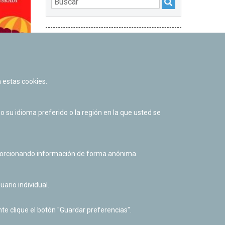
DESTACADOS
 estas cookies.
su idioma preferido o la región en la que usted se
al listado
oporcionando información de forma anónima.
uario individual.
Facebook
Twitter
Youtube
Flickr
Instagr
te clique el botón "Guardar preferencias".
Política de privacidad y Aviso legal