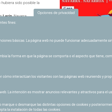
 hubiera sido posible la
Opciones de privacidad
n
Lerín
, Navarra.
ntes fines:
s de interés
en pdf.
anSat
Navarra.
unciones básicas. La página web no puede funcionar adecuadamente sin
ia la forma en que la página se comporta o el aspecto que tiene, como 
Volver 
r cómo interactúan los visitantes con las páginas web reuniendo y pr
 web. La intención es mostrar anuncios relevantes y atractivos para el us
po marque o desmarque las distintas opciones de cookies y posteriormen
Las actividades de divulgación y educación científica de Planetario
epta la instalación de todas las cookies.
de Pamplona cuentan con el impulso de la Fundación "la Caixa".