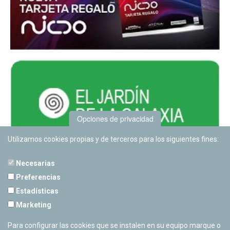
Opciones de privacidad
Utilizamos cookies propias y de terceros para los siguientes fines:
Necesarias
Preferencias
Estadísticas
PLANETARIO DE PAMPLONA
Marketing
Calle Sancho RamÃ­rez, s/n
31008 Pamplona, Navarra
Para configurar las cookies que se instalen en su equipo marque o
Cerrado Temporalmente