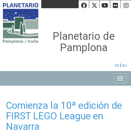
Facebook
Twiiter
Youtu
Fli
Planetario de
Pamplona
es
|
eu
Toggle
Comienza la 10ª edición de
FIRST LEGO League en
Navarra