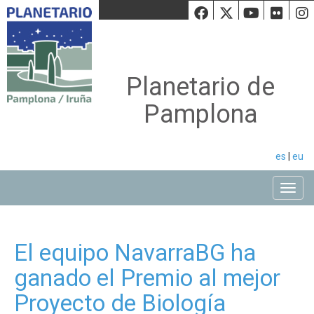
Facebook
Twiiter
Youtu
Fli
Planetario de
Pamplona
es
|
eu
Toggle
El equipo NavarraBG ha
ganado el Premio al mejor
Proyecto de Biología