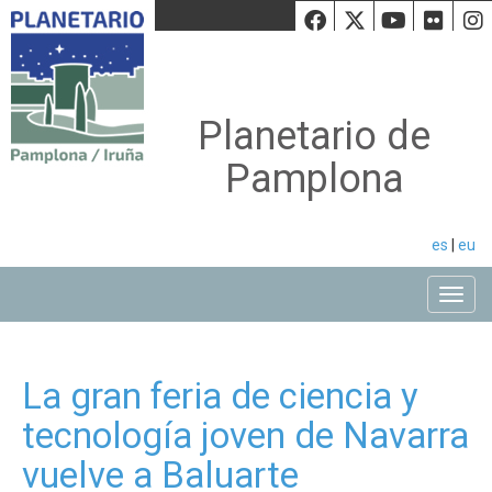
Facebook
Twiiter
Youtu
Fli
Planetario de
Pamplona
es
|
eu
Toggle
La gran feria de ciencia y
tecnología joven de Navarra
vuelve a Baluarte