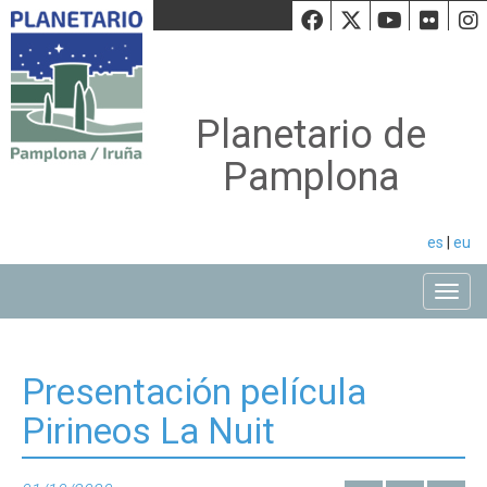
Facebook
Twiiter
Youtu
Fli
Planetario de
Pamplona
es
|
eu
Toggle
Presentación película
Pirineos La Nuit