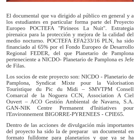
El documental que va dirigido al público en general y a
los estudiantes en particular forma parte del Proyecto
Europeo POCTEFA "Pirineos La Nuit". Estrategia
pirenaica para la protección y mejora de la calidad del
medio nocturno. POCTEFA EFA233/16 PLN, ha sido
financiado al 65% por el Fondo Europeo de Desarrollo
Regional FEDER, del que Planetario de Pamplona
perteneciente a
NICDO- Planetario de Pamplona
es Jefe
de Filas.
Los socios de este proyecto son:
NICDO - Planetario de
Pamplona,
Syndicat Mixte pour la Valorisation
Touristique du Pic du Midi – SMVTPM
Consell
Comarcal de la Noguera CCN
,
Association A Ciel
Ouvert – ACO
Gestión Ambiental de Navarra, S.A.
GAN-NIK
Centre Permanent d'Initiatives pour
l'Environnement BIGORRE-PYRENEES - CPIE65
.
Dentro de las acciones de divulgación más importantes
del proyecto ha sido la de preparar un documental en
formato fulldome para planetarios y que ya se ha