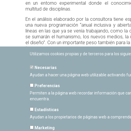
en un entorno experimental donde el conocimie
multitud de disciplinas.
En el análisis elaborado por la consultora tiene es
una nueva programación “anual inclusiva y abiert
líneas en las que ya se venía trabajando, como la 
se sumarán el humanismo, los nuevos medios, la inv
el diseño”. Con un importante peso también para la 
“crucial para asegurar el éxito de la programación 
sean recurrentes, porque ofrecen experiencia
Utilizamos cookies propias y de terceros para los siguie
transforman a quien lo visita”.
Necesarias
La oferta de actividades seguirá manteniendo el 
Ayudan a hacer una página web utilizable activando f
Estrellas -que ha continuado fuera del Planetario 
al próximo eclipse del 12 de agosto-, las p
Preferencias
observaciones astronómicas, pero con una ofert
Permiten a la página web recordar información que camb
que ya se está trabajando para la programació
encuentra.
prevista para el próximo año.
Estadísticas
Ayudan a los propietarios de páginas web a comprende
Marketing