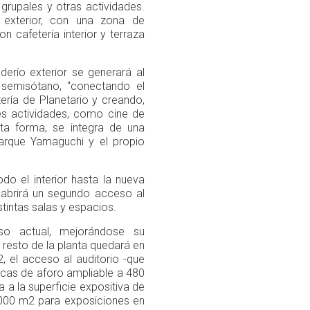
grupales y otras actividades.
 exterior, con una zona de
on cafetería interior y terraza
derío exterior se generará al
 semisótano, “conectando el
etería de Planetario y creando,
es actividades, como cine de
sta forma, se integra de una
arque Yamaguchi y el propio
do el interior hasta la nueva
e abrirá un segundo acceso al
istintas salas y espacios.
so actual, mejorándose su
El resto de la planta quedará en
, el acceso al auditorio -que
cas de aforo ampliable a 480
 a la superficie expositiva de
.000 m2 para exposiciones en