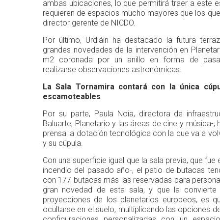
ambas ubicaciones, lo que permitirá traer a este
requieren de espacios mucho mayores que los que s
director gerente de NICDO.
Por último, Urdiáin ha destacado la futura terr
grandes novedades de la intervención en Planetar
m2 coronada por un anillo en forma de pasa
realizarse observaciones astronómicas.
La Sala Tornamira contará con la única cúp
escamoteables
Por su parte, Paula Noia, directora de infraestr
Baluarte, Planetario y las áreas de cine y música-,
prensa la dotación tecnológica con la que va a vol
y su cúpula.
Con una superficie igual que la sala previa, que fu
incendio del pasado año-, el patio de butacas te
con 177 butacas más las reservadas para personas
gran novedad de esta sala, y que la convierte 
proyecciones de los planetarios europeos, es q
ocultarse en el suelo, multiplicando las opciones d
configuraciones personalizadas con un espaci