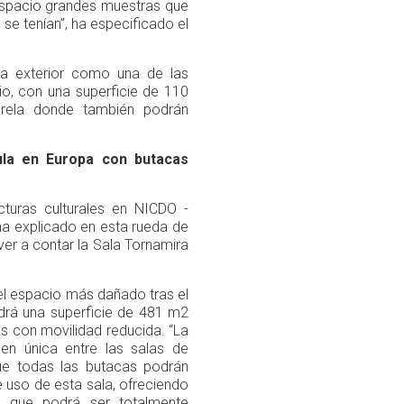
 espacio grandes muestras que
e tenían”, ha especificado el
aza exterior como una de las
io, con una superficie de 110
rela donde también podrán
ula en Europa con butacas
ucturas culturales en NICDO -
 ha explicado en esta rueda de
ver a contar la Sala Tornamira
e el espacio más dañado tras el
ndrá una superficie de 481 m2
 con movilidad reducida. “La
en única entre las salas de
ue todas las butacas podrán
e uso de esta sala, ofreciendo
o que podrá ser totalmente