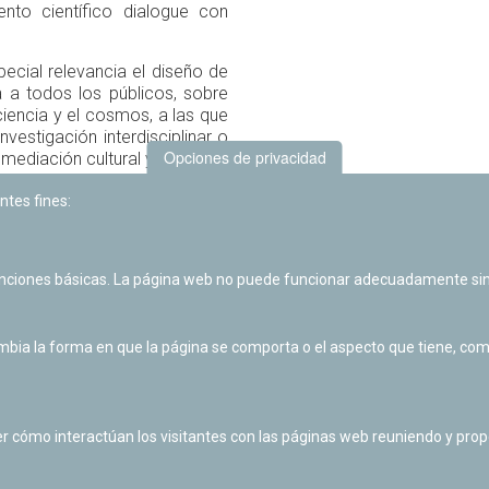
nto científico dialogue con
pecial relevancia el diseño de
a a todos los públicos, sobre
ciencia y el cosmos, a las que
estigación interdisciplinar o
Opciones de privacidad
mediación cultural y científica
y que las visitas a Planetario
s nuevas que de algún modo
ntes fines:
programa educativo Escuela de
unciones básicas. La página web no puede funcionar adecuadamente sin
de forma itinerante y enfocada
royecciones fulldome y las
a expositiva ambiciosa en la
ia la forma en que la página se comporta o el aspecto que tiene, como 
n de reapertura del centro,
Volver 
r cómo interactúan los visitantes con las páginas web reuniendo y pr