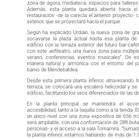
zona de ágora, mediateca, espacios para talleres 
Además, esta planta quedará abierta hacia el
restauración -de la carecía el anterior proyecto- c
exterior, que se proyectará hacia el parque.
Según ha explicado Urdiáin, la nueva zona de gra
socavarse la plaza actual hasta esa planta de
edificio con la terraza exterior del futuro bar-caf
con este anfiteatro, una nueva zona para múltipl
verano, conferencias, eventos musicales”. De e
manera natural y armónica con el entorno del p
barrio de Mendebaldea.
Desde esta primera planta inferior, atravesando to
terraza, se colocará una escalera helicoidal y s
edificio, facilitando los usos diferenciados de las d
En la planta principal se mantendrá el acce
accesibilidad, tanto a la taquilla como a la tienda. 
un único nivel con una zona expositiva de 656 m2
será ampliable, con una conformación de 288 buta
personas- y el acceso a la sala Tornamira. “Sumada
la planta inferior, estamos hablando de más de 1