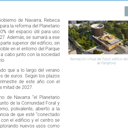
 Gobierno de Navarra, Rebeca
para la reforma del Planetario
0% del espacio útil para uso
2027. Además, se sumará a ese
parte superior del edificio, sin
cible en el entorno del Parque
a cabo junto con la sociedad
Recreación virtual del futuro edificio de
io.
de Pamplona.
do que a lo largo del verano
nes de euros. Según los plazos
 trimestre de este año con el
da mitad de 2027.
no de Navarra “el Planetario
unto de la Comunidad Foral y
no, polivalente, abierto a la
ancia de que esté “conectado
con el edificio y el centro se
 explorando nuevos usos como