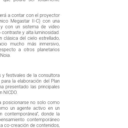
verá a contar con el proyector
ánico Megastar II-C) con una
y con un sistema de video
contraste y alta luminosidad.
 clásica del cielo estrellado,
pacio mucho más inmersivo,
especto a otros planetarios
 Noia.
s y festivales de la consultora
ón para la elaboración del Plan
ha presentado las principales
con NICDO.
“a posicionarse no solo como
como un agente activo en un
ón contemporánea”, donde la
y pensamiento contemporáneo
 la co-creación de contenidos,