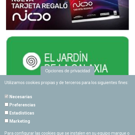
Opciones de privacidad
Utilizamos cookies propias y de terceros para los siguientes fines:
Necesarias
Preferencias
Estadísticas
PLANETARIO DE PAMPLONA
Marketing
Calle Sancho RamÃ­rez, s/n
31008 Pamplona, Navarra
Para configurar las cookies que se instalen en su equipo marque o
Cerrado Temporalmente