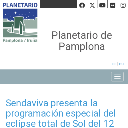
Facebook
Twiiter
Youtu
Fli
Planetario de
Pamplona
es
|
eu
Toggle
Sendaviva presenta la
programación especial del
eclipse total de Sol del 12