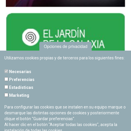
Opciones de privacidad
Utilizamos cookies propias y de terceros para los siguientes fines:
Necesarias
Preferencias
Estadísticas
PLANETARIO DE PAMPLONA
Marketing
Calle Sancho RamÃ­rez, s/n
31008 Pamplona, Navarra
Para configurar las cookies que se instalen en su equipo marque o
Cerrado Temporalmente
desmarque las distintas opciones de cookies y posteriormente
clique el botón "Guardar preferencias".
Al hacer clic en el botón "Aceptar todas las cookies", acepta la
instalación de todas las cookies.