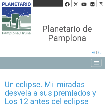
Facebook
Twiiter
Youtu
Fli
Planetario de
Pamplona
es
|
eu
Toggle
Un eclipse. Mil miradas
desvela a sus premiados y
Los 12 antes del eclipse