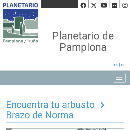
Facebook
Twiiter
Youtu
Fli
Planetario de
Pamplona
es
|
eu
Toggle
Encuentra tu arbusto
Brazo de Norma