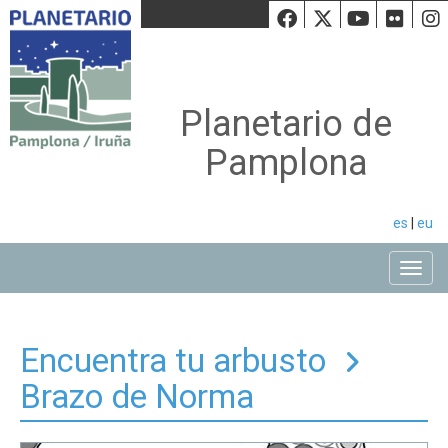
Facebook
Twiiter
Youtu
Fli
Planetario de
Pamplona
es
|
eu
Toggle
Encuentra tu arbusto
Brazo de Norma