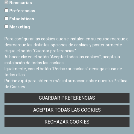
Necesarias
Preferencias
Estadísticas
PLANETARIO DE PAMPLONA
Marketing
Calle Sancho RamÃ­rez, s/n
31008 Pamplona, Navarra
Para configurar las cookies que se instalen en su equipo marque o
Cerrado Temporalmente
desmarque las distintas opciones de cookies y posteriormente
clique el botón "Guardar preferencias".
Al hacer clic en el botón "Aceptar todas las cookies", acepta la
instalación de todas las cookies.
Igualmente, con el botón "Rechazar cookies" deniega el uso de
todas ellas.
Pinche
aquí
para obtener más información sobre nuestra Política
de Cookies.
Facebook
Twitter
Youtube
Flickr
Instagra
GUARDAR PREFERENCIAS
Política de privacidad y Aviso legal
ACEPTAR TODAS LAS COOKIES
Política de cookies
Derecho de acceso a información pública
RECHAZAR COOKIES
Accesibilidad