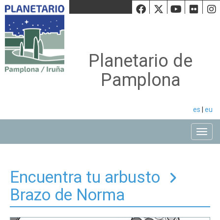
Facebook
Twiiter
Youtu
Fli
Planetario de
Pamplona
es
|
eu
Toggle
Encuentra tu arbusto
Brazo de Norma