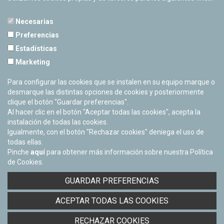
Necesarias
Preferencias
Estadísticas
PLANETARIO DE PAMPLONA
Marketing
Calle Sancho RamÃ­rez, s/n
31008 Pamplona, Navarra
Para configurar las cookies que se instalen en su equipo marque o
Cerrado Temporalmente
desmarque las distintas opciones de cookies y posteriormente
clique el botón "Guardar preferencias".
Al hacer clic en el botón "Aceptar todas las cookies", acepta la
instalación de todas las cookies.
Igualmente, con el botón "Rechazar cookies" deniega el uso de
todas ellas.
Pinche
aquí
para obtener más información sobre nuestra Política
de Cookies.
Facebook
Twitter
Youtube
Flickr
Instagra
GUARDAR PREFERENCIAS
Política de privacidad y Aviso legal
ACEPTAR TODAS LAS COOKIES
Política de cookies
Derecho de acceso a información pública
RECHAZAR COOKIES