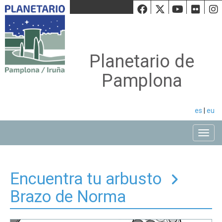
Facebook
Twiiter
Youtu
Fli
Planetario de
Pamplona
es
|
eu
Toggle
Encuentra tu arbusto
Brazo de Norma