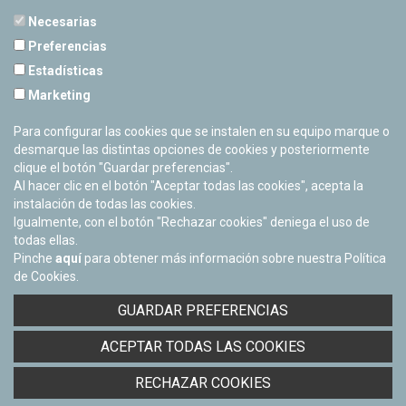
Necesarias
Preferencias
Estadísticas
PLANETARIO DE PAMPLONA
Marketing
Calle Sancho RamÃ­rez, s/n
31008 Pamplona, Navarra
Para configurar las cookies que se instalen en su equipo marque o
Cerrado Temporalmente
desmarque las distintas opciones de cookies y posteriormente
clique el botón "Guardar preferencias".
Al hacer clic en el botón "Aceptar todas las cookies", acepta la
instalación de todas las cookies.
Igualmente, con el botón "Rechazar cookies" deniega el uso de
todas ellas.
Pinche
aquí
para obtener más información sobre nuestra Política
de Cookies.
Facebook
Twitter
Youtube
Flickr
Instagra
GUARDAR PREFERENCIAS
Política de privacidad y Aviso legal
ACEPTAR TODAS LAS COOKIES
Política de cookies
Derecho de acceso a información pública
RECHAZAR COOKIES
Accesibilidad